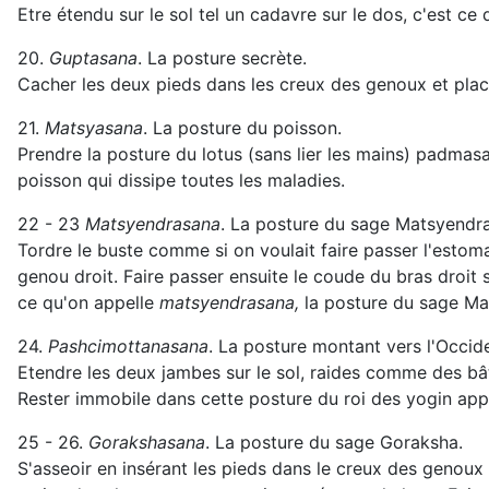
Etre étendu sur le sol tel un cadavre sur le dos, c'est ce
20.
Guptasana
. La posture secrète.
Cacher les deux pieds dans les creux des genoux et pla
21.
Matsyasana
. La posture du poisson.
Prendre la posture du lotus (sans lier les mains) padmasan
poisson qui dissipe toutes les maladies.
22 - 23
Matsyendrasana
. La posture du sage Matsyendra
Tordre le buste comme si on voulait faire passer l'estom
genou droit. Faire passer ensuite le coude du bras droit s
ce qu'on appelle
matsyendrasana,
la posture du sage Ma
24.
Pashcimottanasana
. La posture montant vers l'Occid
Etendre les deux jambes sur le sol, raides comme des bâto
Rester immobile dans cette posture du roi des yogin ap
25 - 26.
Gorakshasana
. La posture du sage Goraksha.
S'asseoir en insérant les pieds dans le creux des genoux 