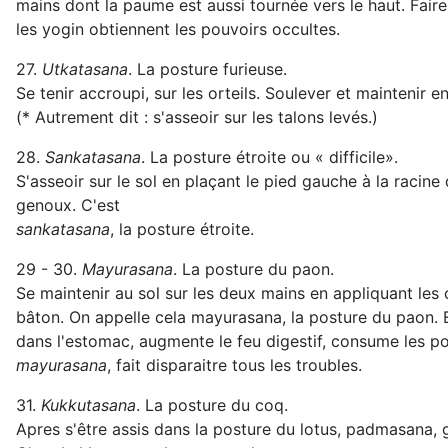
mains dont la paume est aussi tournée vers le haut. Faire
les yogin obtiennent les pouvoirs occultes.
27.
Utkatasana
. La posture furieuse.
Se tenir accroupi, sur les orteils. Soulever et maintenir e
(* Autrement dit : s'asseoir sur les talons levés.)
28.
Sankatasana
. La posture étroite ou « difficile».
S'asseoir sur le sol en plaçant le pied gauche à la racin
genoux. C'est
sankatasana
, la posture étroite.
29 - 30.
Mayurasana
. La posture du paon.
Se maintenir au sol sur les deux mains en appliquant les 
bâton. On appelle cela mayurasana, la posture du paon. E
dans l'estomac, augmente le feu digestif, consume les pois
mayurasana
, fait disparaitre tous les troubles.
31.
Kukkutasana
. La posture du coq.
Apres s'être assis dans la posture du lotus, padmasana, gl