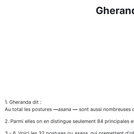
Gherand
1. Gheranda dit :
Au total les postures
—
asana
—
sont aussi nombreuses qu
2. Parmi elles on en distingue seulement 84 principales 
3 - 6. Voici les 32 postures ou
asana
, qui premettent d'o