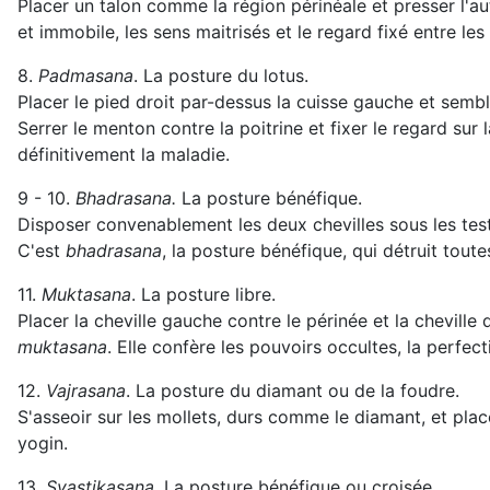
Placer un talon comme la région périnéale et presser l'au
et immobile, les sens maitrisés et le regard fixé entre les
8.
Padmasana
. La posture du lotus.
Placer le pied droit par-dessus la cuisse gauche et sembla
Serrer le menton contre la poitrine et fixer le regard sur
définitivement la maladie.
9 - 10.
Bhadrasana.
La posture bénéfique.
Disposer convenablement les deux chevilles sous les testic
C'est
bhadrasana
, la posture bénéfique, qui détruit toute
11.
Muktasana
. La posture libre.
Placer la cheville gauche contre le périnée et la cheville 
muktasana
. Elle confère les pouvoirs occultes, la perfect
12.
Vajrasana
. La posture du diamant ou de la foudre.
S'asseoir sur les mollets, durs comme le diamant, et plac
yogin.
13.
Svastikasana
. La posture bénéfique ou croisée.