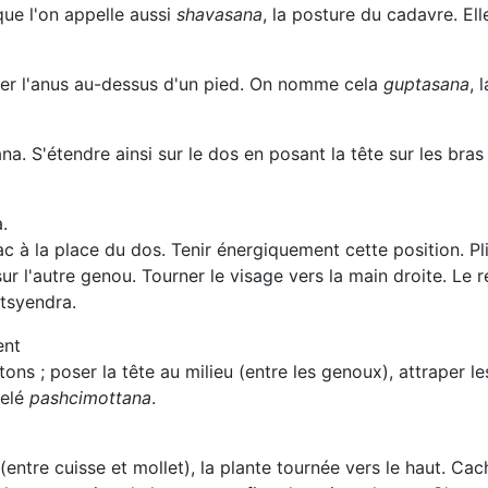
 que l'on appelle aussi
shavasana
, la posture du cadavre. Ell
cer l'anus au-dessus d'un pied. On nomme cela
guptasana
, 
a. S'étendre ainsi sur le dos en posant la tête sur les bras
.
ac à la place du dos. Tenir énergiquement cette position. P
ur l'autre genou. Tourner le visage vers la main droite. Le r
tsyendra.
ent
ns ; poser la tête au milieu (entre les genoux), attraper l
pelé
pashcimottana
.
(entre cuisse et mollet), la plante tournée vers le haut. C